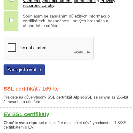
Všeobecnými obchodními podmínkami
a
Pravidly
rozšířené záruky
.
Souhlasím se zasíláním důležitých informací o
certifikátech, bezpečnosti, nových hrozbách a
obchodních sdělení.
SSL certifikát
/ 169 Kč
Přejděte na důvěryhodný
SSL certifikát AlpiroSSL
se silným až 256-bit
šifrováním a ušetřete.
EV SSL certifikáty
Chraňte svou reputaci
a zajistěte maximální důvěryhodnost s TLS/SSL
certifikátem s EV.