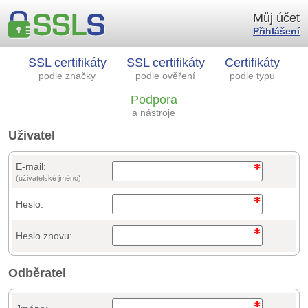
Můj účet
Přihlášení
SSL certifikáty
SSL certifikáty
Certifikáty
podle značky
podle ověření
podle typu
Podpora
a nástroje
Uživatel
E-mail:
(uživatelské jméno)
Heslo:
Heslo znovu:
Odběratel