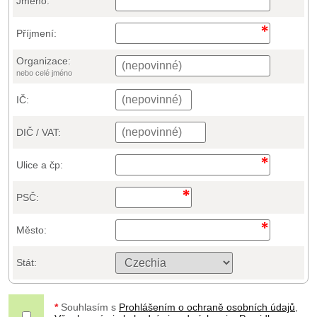
Jméno:
Příjmení:
Organizace:
nebo celé jméno
IČ:
DIČ / VAT:
Ulice a čp:
PSČ:
Město:
Stát:
*
Souhlasím s
Prohlášením o ochraně osobních údajů
,