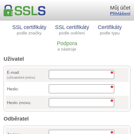
Můj účet
Přihlášení
SSL certifikáty
SSL certifikáty
Certifikáty
podle značky
podle ověření
podle typu
Podpora
a nástroje
Uživatel
E-mail:
(uživatelské jméno)
Heslo:
Heslo znovu:
Odběratel