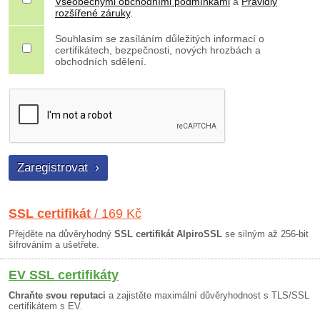
Všeobecnými obchodními podmínkami
a
Pravidly
rozšířené záruky
.
Souhlasím se zasíláním důležitých informací o
certifikátech, bezpečnosti, nových hrozbách a
obchodních sdělení.
SSL certifikát
/ 169 Kč
Přejděte na důvěryhodný
SSL certifikát AlpiroSSL
se silným až 256-bit
šifrováním a ušetřete.
EV SSL certifikáty
Chraňte svou reputaci
a zajistěte maximální důvěryhodnost s TLS/SSL
certifikátem s EV.