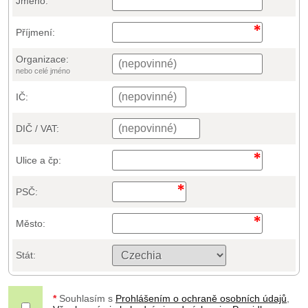
Jméno:
Příjmení:
Organizace:
nebo celé jméno
IČ:
DIČ / VAT:
Ulice a čp:
PSČ:
Město:
Stát:
*
Souhlasím s
Prohlášením o ochraně osobních údajů
,