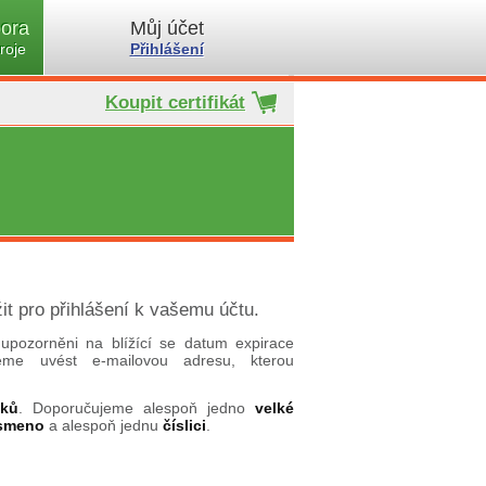
ora
Můj účet
roje
Přihlášení
Koupit certifikát
it pro přihlášení k vašemu účtu.
upozorněni na blížící se datum expirace
ujeme uvést e-mailovou adresu, kterou
aků
. Doporučujeme alespoň jedno
velké
ísmeno
a alespoň jednu
číslici
.