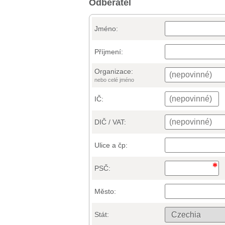
Odběratel
Jméno:
Příjmení:
Organizace:
nebo celé jméno
IČ:
DIČ / VAT:
Ulice a čp:
PSČ:
Město:
Stát: