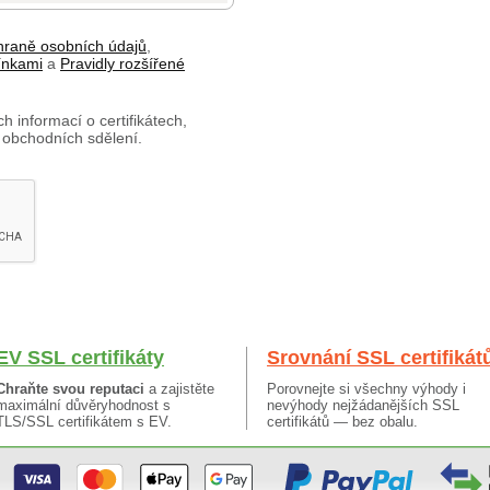
hraně osobních údajů
,
ínkami
a
Pravidly rozšířené
h informací o certifikátech,
 obchodních sdělení.
EV SSL certifikáty
Srovnání SSL certifikát
Chraňte svou reputaci
a zajistěte
Porovnejte si všechny výhody i
maximální důvěryhodnost s
nevýhody nejžádanějších SSL
TLS/SSL certifikátem s EV.
certifikátů — bez obalu.