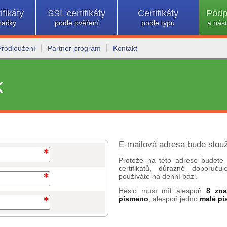
ifikáty
SSL certifikáty
Certifikáty
Podp
načky
podle ověření
podle typu
a nást
Prodloužení
Partner program
Kontakt
k
E-mailová adresa bude slouž
Protože na této adrese budete 
certifikátů, důrazně doporuč
používáte na denní bázi.
Heslo musí mít alespoň
8 zn
písmeno
, alespoň jedno
malé p