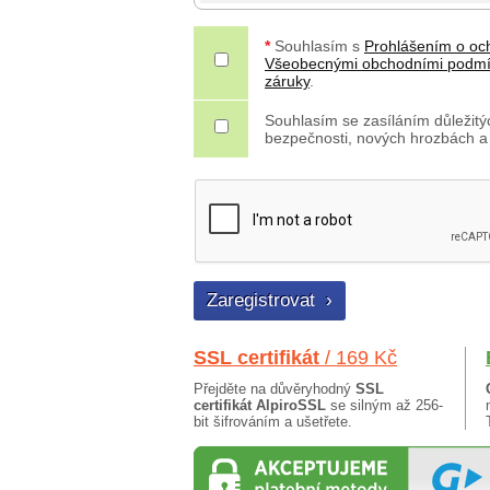
*
Souhlasím s
Prohlášením o oc
Všeobecnými obchodními podm
záruky
.
Souhlasím se zasíláním důležitýc
bezpečnosti, nových hrozbách a
SSL certifikát
/ 169 Kč
Přejděte na důvěryhodný
SSL
certifikát AlpiroSSL
se silným až 256-
bit šifrováním a ušetřete.