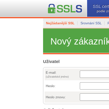
SSL cert
podle z
Nejžádanější SSL
Srovnání SSL
Nový zákazní
Uživatel
E-mail:
(uživatelské jméno)
Heslo:
Heslo znovu: