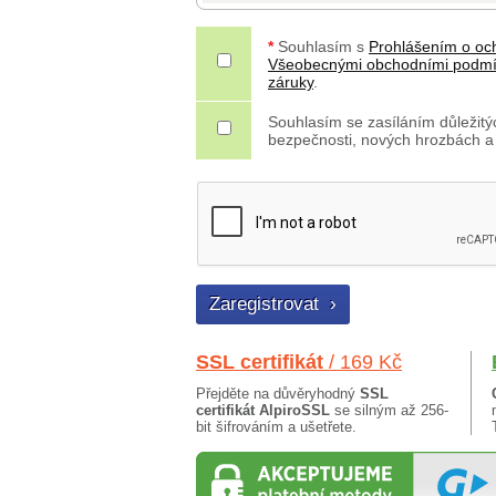
*
Souhlasím s
Prohlášením o oc
Všeobecnými obchodními podm
záruky
.
Souhlasím se zasíláním důležitýc
bezpečnosti, nových hrozbách a
SSL certifikát
/ 169 Kč
Přejděte na důvěryhodný
SSL
certifikát AlpiroSSL
se silným až 256-
bit šifrováním a ušetřete.