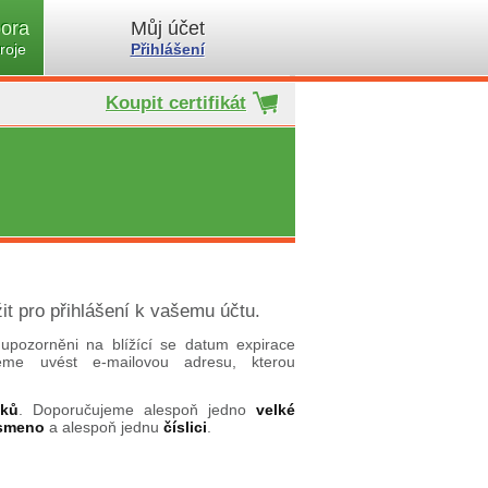
ora
Můj účet
roje
Přihlášení
Koupit certifikát
it pro přihlášení k vašemu účtu.
upozorněni na blížící se datum expirace
ujeme uvést e-mailovou adresu, kterou
aků
. Doporučujeme alespoň jedno
velké
ísmeno
a alespoň jednu
číslici
.