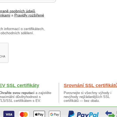
hraně osobních údajů
,
ínkami
a
Pravidly rozšířené
h informací o certifikátech,
 obchodních sdělení.
EV SSL certifikáty
Srovnání SSL certifikát
Chraňte svou reputaci
a zajistěte
Porovnejte si všechny výhody i
maximální důvěryhodnost s
nevýhody nejžádanějších SSL
TLS/SSL certifikátem s EV.
certifikátů — bez obalu.