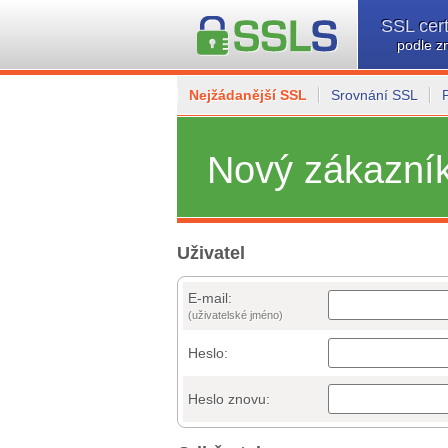
SSL cert
podle z
Nejžádanější SSL
Srovnání SSL
Nový zákazní
Uživatel
E-mail:
(uživatelské jméno)
Heslo:
Heslo znovu: