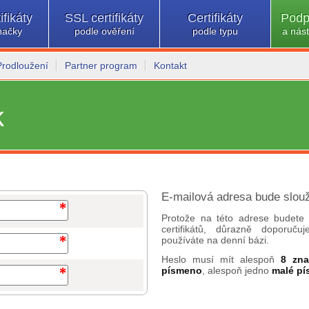
ifikáty
SSL certifikáty
Certifikáty
Podp
načky
podle ověření
podle typu
a nást
Prodloužení
Partner program
Kontakt
k
E-mailová adresa bude slouž
Protože na této adrese budete 
certifikátů, důrazně doporuč
používáte na denní bázi.
Heslo musí mít alespoň
8 zn
písmeno
, alespoň jedno
malé p