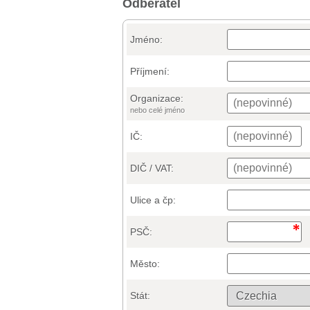
Odběratel
Jméno:
Příjmení:
Organizace:
nebo celé jméno
IČ:
DIČ / VAT:
Ulice a čp:
PSČ:
Město:
Stát: