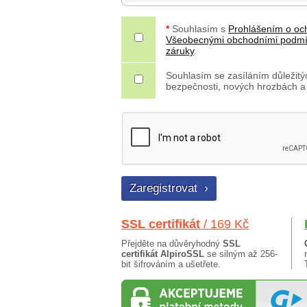
*
Souhlasím s
Prohlášením o oc
Všeobecnými obchodními podm
záruky
.
Souhlasím se zasíláním důležitýc
bezpečnosti, nových hrozbách a
SSL certifikát
/ 169 Kč
Přejděte na důvěryhodný
SSL
certifikát AlpiroSSL
se silným až 256-
bit šifrováním a ušetřete.