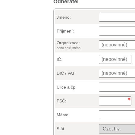
Odběratel
Jméno:
Příjmení:
Organizace:
nebo celé jméno
IČ:
DIČ / VAT:
Ulice a čp:
PSČ:
Město:
Stát: