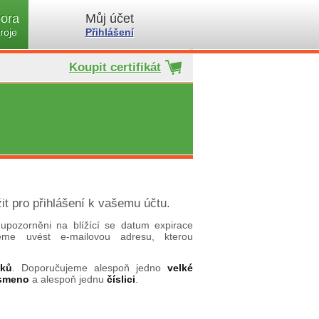
ora
Můj účet
roje
Přihlášení
Koupit certifikát
it pro přihlášení k vašemu účtu.
upozorněni na blížící se datum expirace
ujeme uvést e-mailovou adresu, kterou
aků
. Doporučujeme alespoň jedno
velké
ísmeno
a alespoň jednu
číslici
.