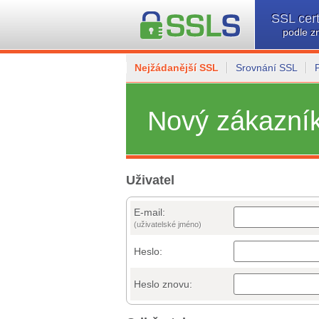
SSL cert
podle z
Nejžádanější SSL
Srovnání SSL
Nový zákazní
Uživatel
E-mail:
(uživatelské jméno)
Heslo:
Heslo znovu: