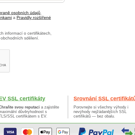
hraně osobních údajů
,
ínkami
a
Pravidly rozšířené
h informací o certifikátech,
 obchodních sdělení.
EV SSL certifikáty
Srovnání SSL certifikát
Chraňte svou reputaci
a zajistěte
Porovnejte si všechny výhody i
maximální důvěryhodnost s
nevýhody nejžádanějších SSL
TLS/SSL certifikátem s EV.
certifikátů — bez obalu.