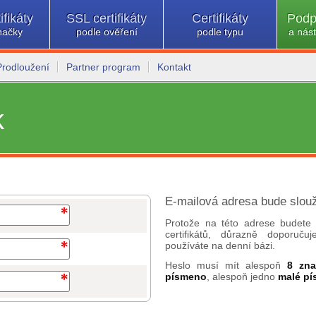
ifikáty
SSL certifikáty
Certifikáty
Podp
načky
podle ověření
podle typu
a nást
Prodloužení
Partner program
Kontakt
k
E-mailová adresa bude slouž
Protože na této adrese budete 
certifikátů, důrazně doporuč
používáte na denní bázi.
Heslo musí mít alespoň
8 zn
písmeno
, alespoň jedno
malé p