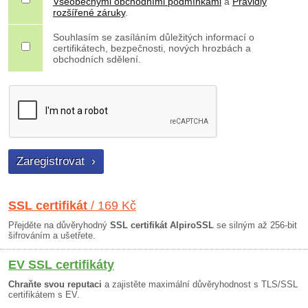
Všeobecnými obchodními podmínkami
a
Pravidly
rozšířené záruky
.
Souhlasím se zasíláním důležitých informací o
certifikátech, bezpečnosti, nových hrozbách a
obchodních sdělení.
SSL certifikát
/ 169 Kč
Přejděte na důvěryhodný
SSL certifikát AlpiroSSL
se silným až 256-bit
šifrováním a ušetřete.
EV SSL certifikáty
Chraňte svou reputaci
a zajistěte maximální důvěryhodnost s TLS/SSL
certifikátem s EV.