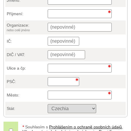
Jméno:
Příjmení:
Organizace:
nebo celé jméno
IČ:
DIČ / VAT:
Ulice a čp:
PSČ:
Město:
Stát:
*
Souhlasím s
Prohlášením o ochraně osobních údajů
,