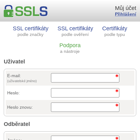
Můj účet
Přihlášení
SSL certifikáty
SSL certifikáty
Certifikáty
podle značky
podle ověření
podle typu
Podpora
a nástroje
Uživatel
E-mail:
(uživatelské jméno)
Heslo:
Heslo znovu:
Odběratel