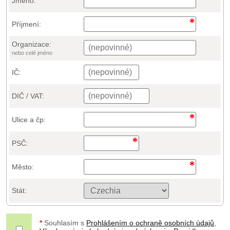
Jméno:
Příjmení:
Organizace:
nebo celé jméno
IČ:
DIČ / VAT:
Ulice a čp:
PSČ:
Město:
Stát:
*
Souhlasím s
Prohlášením o ochraně osobních údajů
,