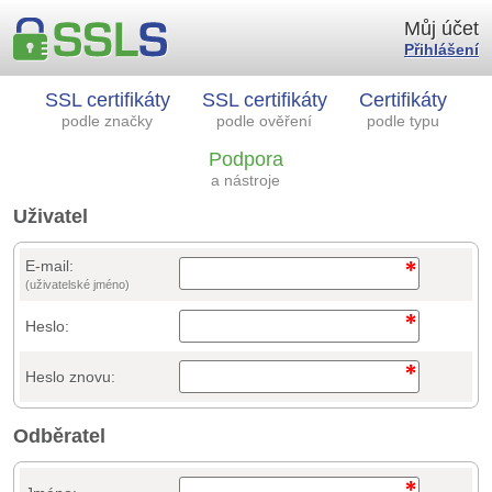
Můj účet
Přihlášení
SSL certifikáty
SSL certifikáty
Certifikáty
podle značky
podle ověření
podle typu
Podpora
a nástroje
Uživatel
E-mail:
(uživatelské jméno)
Heslo:
Heslo znovu:
Odběratel