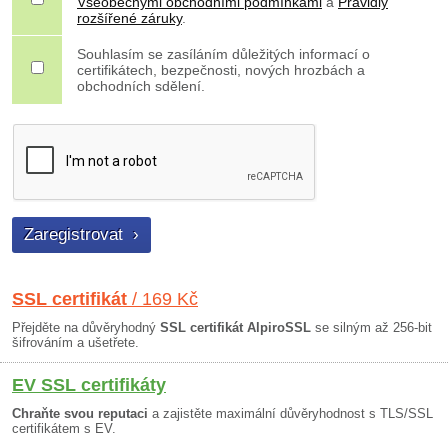
Všeobecnými obchodními podmínkami
a
Pravidly
rozšířené záruky
.
Souhlasím se zasíláním důležitých informací o
certifikátech, bezpečnosti, nových hrozbách a
obchodních sdělení.
SSL certifikát
/ 169 Kč
Přejděte na důvěryhodný
SSL certifikát AlpiroSSL
se silným až 256-bit
šifrováním a ušetřete.
EV SSL certifikáty
Chraňte svou reputaci
a zajistěte maximální důvěryhodnost s TLS/SSL
certifikátem s EV.