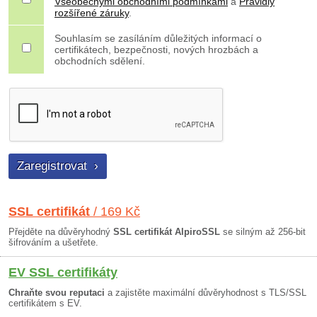
Všeobecnými obchodními podmínkami
a
Pravidly
rozšířené záruky
.
Souhlasím se zasíláním důležitých informací o
certifikátech, bezpečnosti, nových hrozbách a
obchodních sdělení.
SSL certifikát
/ 169 Kč
Přejděte na důvěryhodný
SSL certifikát AlpiroSSL
se silným až 256-bit
šifrováním a ušetřete.
EV SSL certifikáty
Chraňte svou reputaci
a zajistěte maximální důvěryhodnost s TLS/SSL
certifikátem s EV.