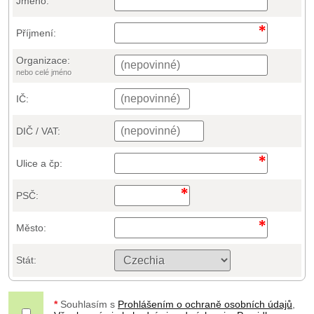
Jméno:
Příjmení:
Organizace:
nebo celé jméno
IČ:
DIČ / VAT:
Ulice a čp:
PSČ:
Město:
Stát:
*
Souhlasím s
Prohlášením o ochraně osobních údajů
,