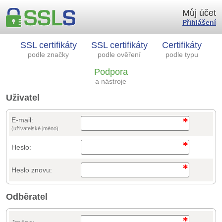
Můj účet
Přihlášení
SSL certifikáty
SSL certifikáty
Certifikáty
podle značky
podle ověření
podle typu
Podpora
a nástroje
Uživatel
E-mail:
(uživatelské jméno)
Heslo:
Heslo znovu:
Odběratel