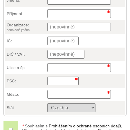
Jméno:
Příjmení:
Organizace:
nebo celé jméno
IČ:
DIČ / VAT:
Ulice a čp:
PSČ:
Město:
Stát:
*
Souhlasím s
Prohlášením o ochraně osobních údajů
,