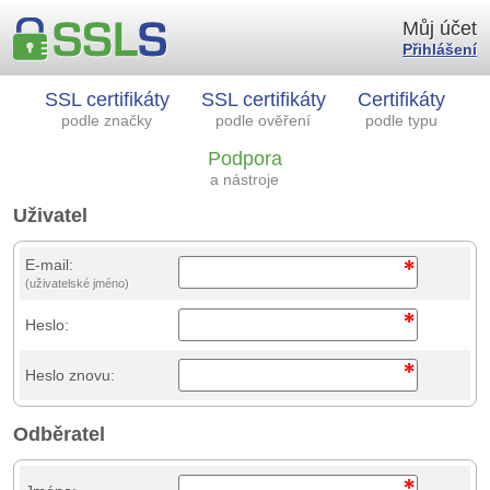
Můj účet
Přihlášení
SSL certifikáty
SSL certifikáty
Certifikáty
podle značky
podle ověření
podle typu
Podpora
a nástroje
Uživatel
E-mail:
(uživatelské jméno)
Heslo:
Heslo znovu:
Odběratel