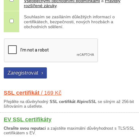
Všeobecnými obchodními podmínkami
a
Pravidly
rozšířené záruky
.
Souhlasím se zasíláním důležitých informací o
certifikátech, bezpečnosti, nových hrozbách a
obchodních sdělení.
SSL certifikát
/ 169 Kč
Přejděte na důvěryhodný
SSL certifikát AlpiroSSL
se silným až 256-bit
šifrováním a ušetřete.
EV SSL certifikáty
Chraňte svou reputaci
a zajistěte maximální důvěryhodnost s TLS/SSL
certifikátem s EV.