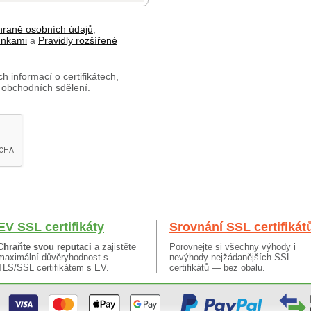
hraně osobních údajů
,
ínkami
a
Pravidly rozšířené
h informací o certifikátech,
 obchodních sdělení.
EV SSL certifikáty
Srovnání SSL certifikát
Chraňte svou reputaci
a zajistěte
Porovnejte si všechny výhody i
maximální důvěryhodnost s
nevýhody nejžádanějších SSL
TLS/SSL certifikátem s EV.
certifikátů — bez obalu.