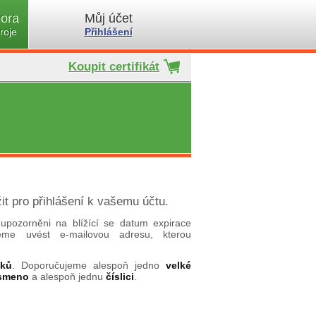
ora
Můj účet
roje
Přihlášení
Koupit certifikát
it pro přihlášení k vašemu účtu.
upozorněni na blížící se datum expirace
ujeme uvést e-mailovou adresu, kterou
aků
. Doporučujeme alespoň jedno
velké
ísmeno
a alespoň jednu
číslici
.