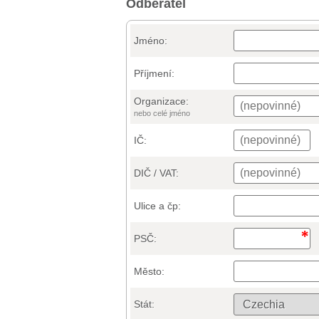
Odběratel
Jméno:
Příjmení:
Organizace:
nebo celé jméno
IČ:
DIČ / VAT:
Ulice a čp:
PSČ:
Město:
Stát: