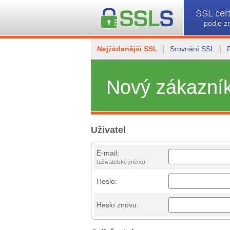
SSL cert
podle z
Nejžádanější SSL
Srovnání SSL
Nový zákazní
Uživatel
E-mail:
(uživatelské jméno)
Heslo:
Heslo znovu: