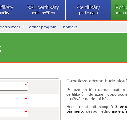
ifikáty
SSL certifikáty
Certifikáty
Podp
načky
podle ověření
podle typu
a nást
Prodloužení
Partner program
Kontakt
k
E-mailová adresa bude slouž
Protože na této adrese budete 
certifikátů, důrazně doporuč
používáte na denní bázi.
Heslo musí mít alespoň
8 zn
písmeno
, alespoň jedno
malé p