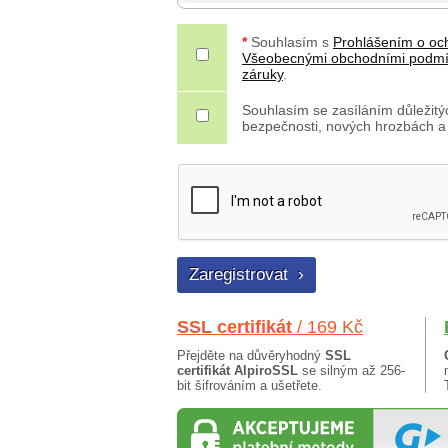
*
Souhlasím s
Prohlášením o oc
Všeobecnými obchodními podm
záruky
.
Souhlasím se zasíláním důležitýc
bezpečnosti, nových hrozbách a
SSL certifikát
/ 169 Kč
Přejděte na důvěryhodný
SSL
certifikát AlpiroSSL
se silným až 256-
bit šifrováním a ušetřete.