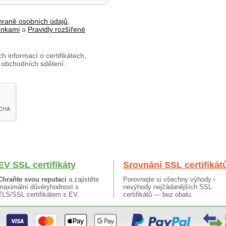
hraně osobních údajů
,
ínkami
a
Pravidly rozšířené
h informací o certifikátech,
 obchodních sdělení.
EV SSL certifikáty
Srovnání SSL certifikát
Chraňte svou reputaci
a zajistěte
Porovnejte si všechny výhody i
maximální důvěryhodnost s
nevýhody nejžádanějších SSL
TLS/SSL certifikátem s EV.
certifikátů — bez obalu.