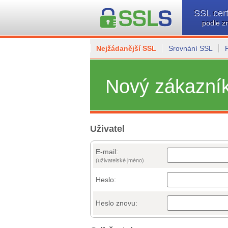
SSL cert
podle z
Nejžádanější SSL
Srovnání SSL
Nový zákazní
Uživatel
E-mail:
(uživatelské jméno)
Heslo:
Heslo znovu: