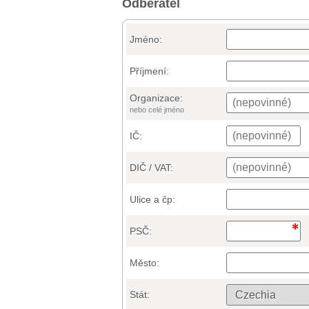
Odběratel
Jméno:
Příjmení:
Organizace:
nebo celé jméno
IČ:
DIČ / VAT:
Ulice a čp:
PSČ:
Město:
Stát: