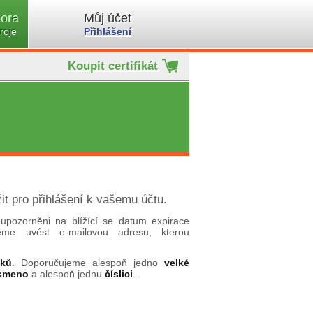
ora
Můj účet
roje
Přihlášení
Koupit certifikát
it pro přihlášení k vašemu účtu.
upozorněni na blížící se datum expirace
ujeme uvést e-mailovou adresu, kterou
aků
. Doporučujeme alespoň jedno
velké
ísmeno
a alespoň jednu
číslici
.