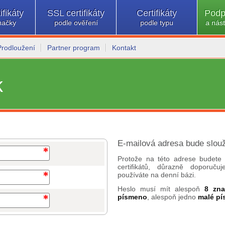
ifikáty
SSL certifikáty
Certifikáty
Podp
načky
podle ověření
podle typu
a nást
Prodloužení
Partner program
Kontakt
k
E-mailová adresa bude slouž
Protože na této adrese budete 
certifikátů, důrazně doporuč
používáte na denní bázi.
Heslo musí mít alespoň
8 zn
písmeno
, alespoň jedno
malé p