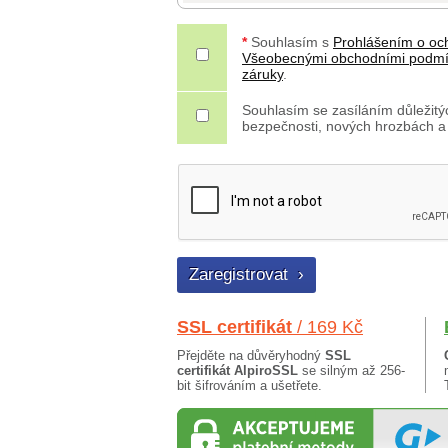
*
Souhlasím s
Prohlášením o oc
Všeobecnými obchodními podm
záruky
.
Souhlasím se zasíláním důležitýc
bezpečnosti, nových hrozbách a
SSL certifikát
/ 169 Kč
Přejděte na důvěryhodný
SSL
certifikát AlpiroSSL
se silným až 256-
bit šifrováním a ušetřete.