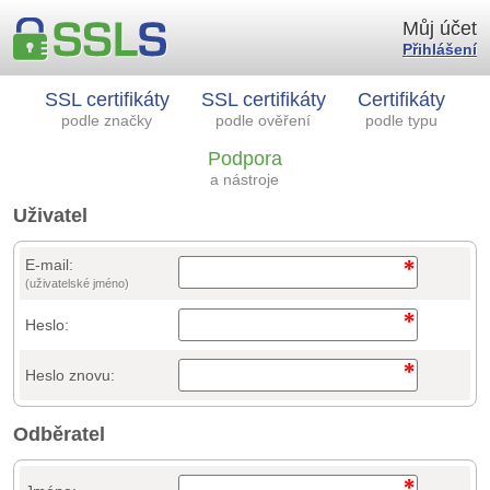
Můj účet
Přihlášení
SSL certifikáty
SSL certifikáty
Certifikáty
podle značky
podle ověření
podle typu
Podpora
a nástroje
Uživatel
E-mail:
(uživatelské jméno)
Heslo:
Heslo znovu:
Odběratel