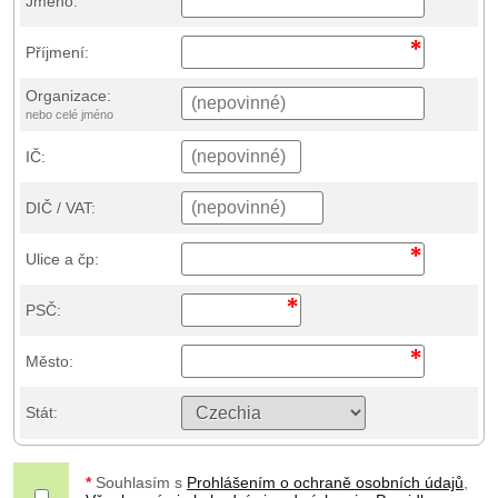
Jméno:
Příjmení:
Organizace:
nebo celé jméno
IČ:
DIČ / VAT:
Ulice a čp:
PSČ:
Město:
Stát:
*
Souhlasím s
Prohlášením o ochraně osobních údajů
,