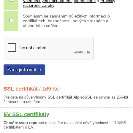
Všeobecnými obchodními podmínkami
a
Pravidly
rozšířené záruky
.
Souhlasím se zasíláním důležitých informací o
certifikátech, bezpečnosti, nových hrozbách a
obchodních sdělení.
SSL certifikát
/ 169 Kč
Přejděte na důvěryhodný
SSL certifikát AlpiroSSL
se silným až 256-bit
šifrováním a ušetřete.
EV SSL certifikáty
Chraňte svou reputaci
a zajistěte maximální důvěryhodnost s TLS/SSL
certifikátem s EV.