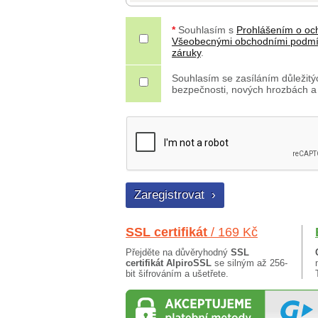
*
Souhlasím s
Prohlášením o oc
Všeobecnými obchodními podm
záruky
.
Souhlasím se zasíláním důležitýc
bezpečnosti, nových hrozbách a
SSL certifikát
/ 169 Kč
Přejděte na důvěryhodný
SSL
certifikát AlpiroSSL
se silným až 256-
bit šifrováním a ušetřete.