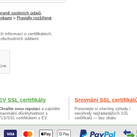
hraně osobních údajů
,
ínkami
a
Pravidly rozšířené
h informací o certifikátech,
 obchodních sdělení.
EV SSL certifikáty
Srovnání SSL certifikát
Chraňte svou reputaci
a zajistěte
Porovnejte si všechny výhody i
maximální důvěryhodnost s
nevýhody nejžádanějších SSL
TLS/SSL certifikátem s EV.
certifikátů — bez obalu.