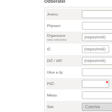
Odběratel
Jméno:
Příjmení:
Organizace:
nebo celé jméno
IČ:
DIČ / VAT:
Ulice a čp:
PSČ:
Město:
Stát: