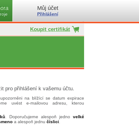
ora
Můj účet
roje
Přihlášení
Koupit certifikát
it pro přihlášení k vašemu účtu.
upozorněni na blížící se datum expirace
ujeme uvést e-mailovou adresu, kterou
aků
. Doporučujeme alespoň jedno
velké
ísmeno
a alespoň jednu
číslici
.