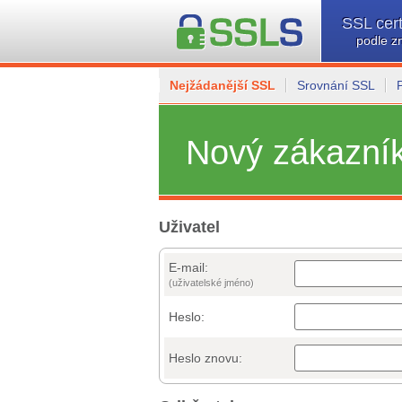
SSL cert
podle z
Nejžádanější SSL
Srovnání SSL
Nový zákazní
Uživatel
E-mail:
(uživatelské jméno)
Heslo:
Heslo znovu: