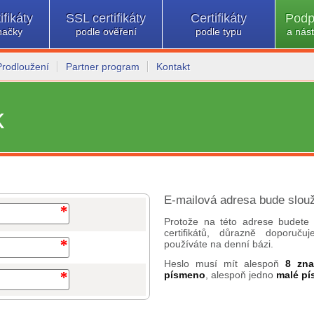
ifikáty
SSL certifikáty
Certifikáty
Podp
načky
podle ověření
podle typu
a nást
Prodloužení
Partner program
Kontakt
k
E-mailová adresa bude slouž
Protože na této adrese budete 
certifikátů, důrazně doporuč
používáte na denní bázi.
Heslo musí mít alespoň
8 zn
písmeno
, alespoň jedno
malé p